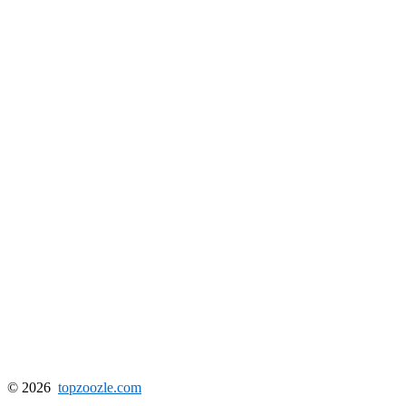
© 2026
topzoozle.com