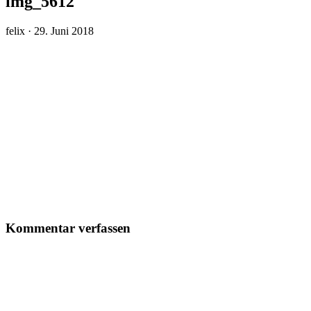
img_5612
Veröffentlicht
felix ·
29. Juni 2018
am
Kommentar verfassen