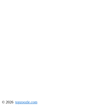
© 2026
topzoozle.com