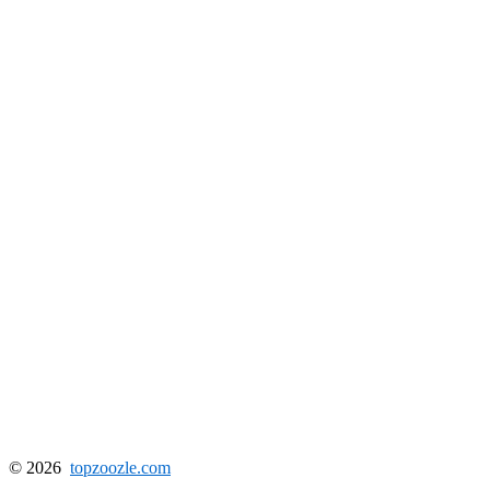
© 2026
topzoozle.com