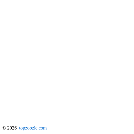
© 2026
topzoozle.com