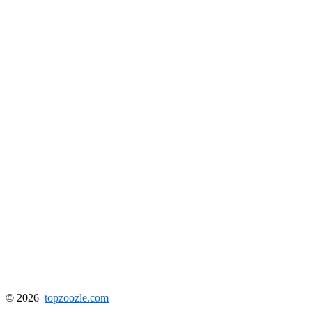
© 2026
topzoozle.com