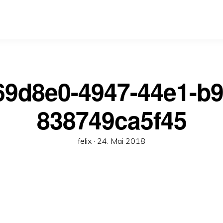
69d8e0-4947-44e1-b9
838749ca5f45
Veröffentlicht
felix ·
24. Mai 2018
am