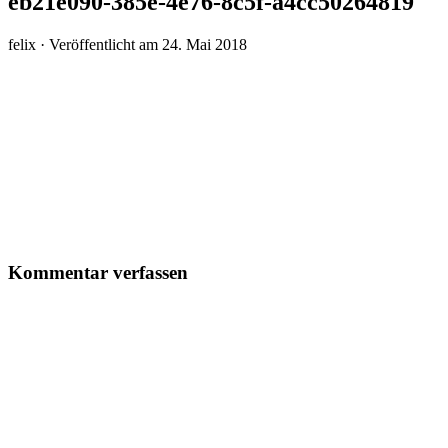
eb21e090-385e-4e76-8c5f-a4cc50264819
felix ·
Veröffentlicht am
24. Mai 2018
Kommentar verfassen