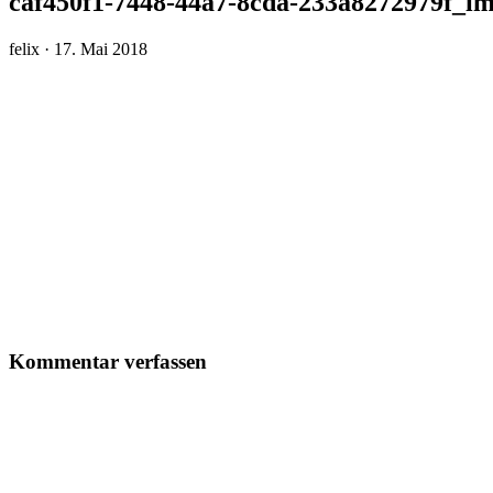
caf450f1-7448-44a7-8cda-233a8272979f_i
Veröffentlicht
felix ·
17. Mai 2018
am
Kommentar verfassen