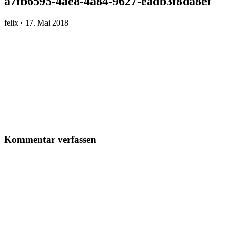
a7fb6595-4ae8-4a84-9627-eadb3f8da8ef
Veröffentlicht
felix ·
17. Mai 2018
am
Kommentar verfassen