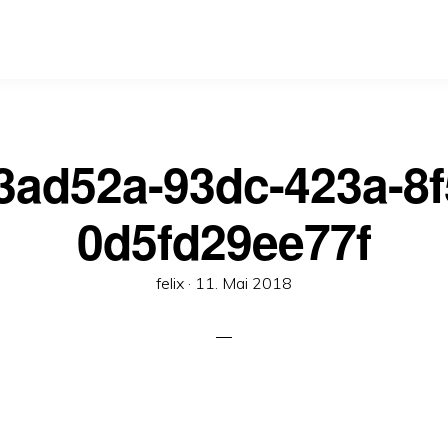
3ad52a-93dc-423a-8f
0d5fd29ee77f
Veröffentlicht
felix ·
11. Mai 2018
am