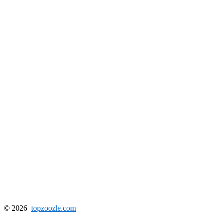
© 2026
topzoozle.com