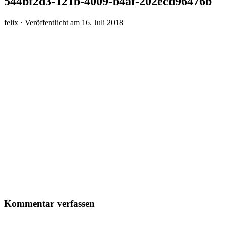
544bf2d3-121b-4009-b4af-202ecd96476b
felix ·
Veröffentlicht am
16. Juli 2018
Kommentar verfassen