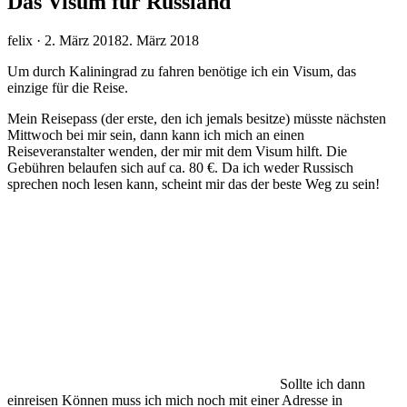
Das Visum für Russland
Veröffentlicht
felix ·
2. März 2018
2. März 2018
am
Um durch Kaliningrad zu fahren benötige ich ein Visum, das
einzige für die Reise.
Mein Reisepass (der erste, den ich jemals besitze) müsste nächsten
Mittwoch bei mir sein, dann kann ich mich an einen
Reiseveranstalter wenden, der mir mit dem Visum hilft. Die
Gebühren belaufen sich auf ca. 80 €. Da ich weder Russisch
sprechen noch lesen kann, scheint mir das der beste Weg zu sein!
Sollte ich dann
einreisen Können muss ich mich noch mit einer Adresse in